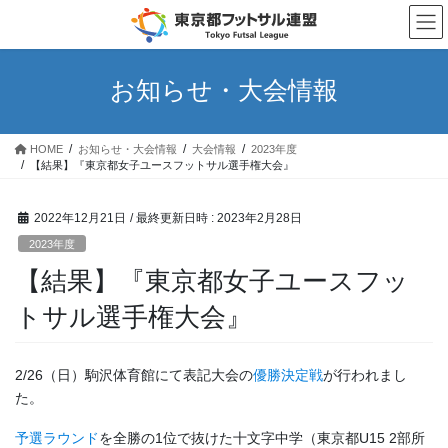
コ
ナ
ン
ビ
テ
ゲ
ン
ー
お知らせ・大会情報
ツ
シ
へ
ョ
ス
ン
HOME
お知らせ・大会情報
大会情報
2023年度
キ
に
【結果】『東京都女子ユースフットサル選手権大会』
ッ
移
プ
動
2022年12月21日
/ 最終更新日時 :
2023年2月28日
2023年度
【結果】『東京都女子ユースフッ
トサル選手権大会』
2/26（日）駒沢体育館にて表記大会の
優勝決定戦
が行われまし
た。
予選ラウンド
を全勝の1位で抜けた十文字中学（東京都U15 2部所