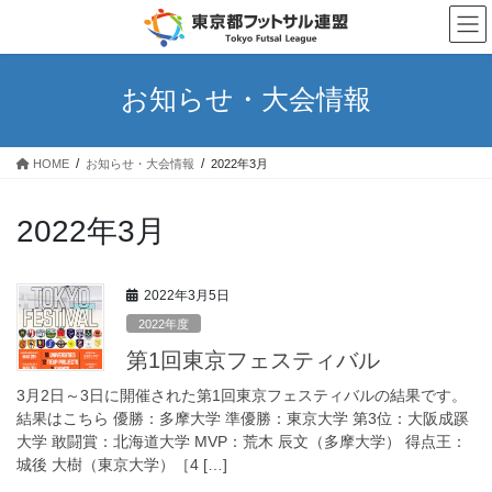
コ
ナ
ン
ビ
テ
ゲ
ン
ー
お知らせ・大会情報
ツ
シ
へ
ョ
ス
ン
HOME
お知らせ・大会情報
2022年3月
キ
に
ッ
移
プ
動
2022年3月
2022年3月5日
2022年度
第1回東京フェスティバル
3月2日～3日に開催された第1回東京フェスティバルの結果です。
結果はこちら 優勝：多摩大学 準優勝：東京大学 第3位：大阪成蹊
大学 敢闘賞：北海道大学 MVP：荒木 辰文（多摩大学） 得点王：
城後 大樹（東京大学）［4 […]