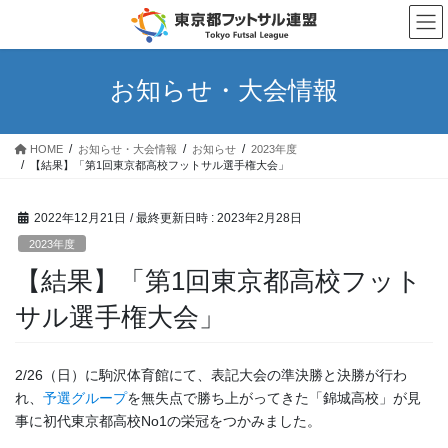
コ
ナ
ン
ビ
テ
ゲ
ン
ー
お知らせ・大会情報
ツ
シ
へ
ョ
ス
ン
HOME
お知らせ・大会情報
お知らせ
2023年度
キ
に
【結果】「第1回東京都高校フットサル選手権大会」
ッ
移
プ
動
2022年12月21日
/ 最終更新日時 :
2023年2月28日
2023年度
【結果】「第1回東京都高校フット
サル選手権大会」
2/26（日）に駒沢体育館にて、表記大会の準決勝と決勝が行わ
れ、
予選グループ
を無失点で勝ち上がってきた「錦城高校」が見
事に初代東京都高校No1の栄冠をつかみました。