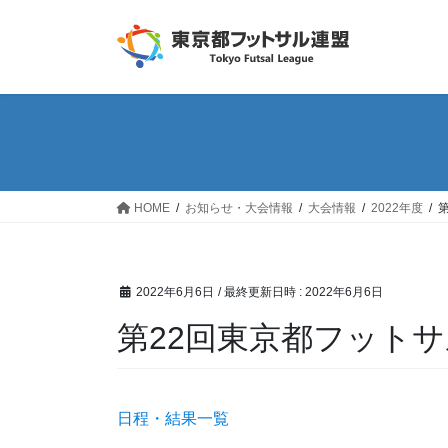
コ
ナ
ン
ビ
テ
ゲ
ン
ー
ツ
シ
へ
ョ
ス
ン
キ
に
ッ
移
HOME
お知らせ・大会情報
大会情報
2022年度
プ
動
2022年6月6日
/ 最終更新日時 :
2022年6月6日
第22回東京都フットサ
日程・結果一覧