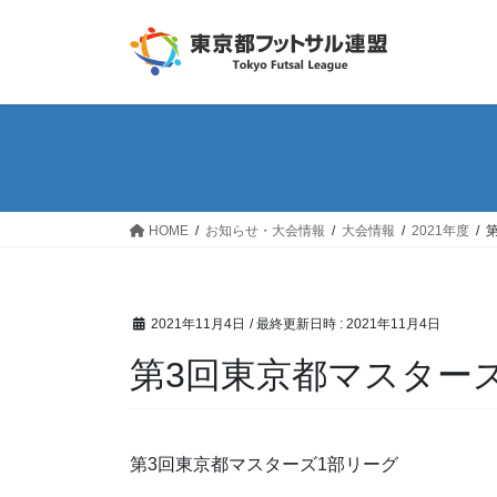
コ
ナ
ン
ビ
テ
ゲ
ン
ー
ツ
シ
へ
ョ
ス
ン
キ
に
ッ
移
HOME
お知らせ・大会情報
大会情報
2021年度
プ
動
2021年11月4日
/ 最終更新日時 :
2021年11月4日
第3回東京都マスター
第3回東京都マスターズ1部リーグ