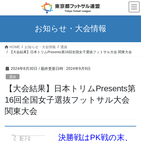
コ
ナ
ン
ビ
テ
ゲ
ン
ー
お知らせ・大会情報
ツ
シ
へ
ョ
ス
ン
HOME
お知らせ・大会情報
選抜
キ
に
【大会結果】日本トリムPresents第16回全国女子選抜フットサル大会 関東大会
ッ
移
プ
動
2024年8月30日
/ 最終更新日時 :
2024年9月9日
選抜
【大会結果】日本トリムPresents第
16回全国女子選抜フットサル大会
関東大会
決勝戦はPK戦の末、